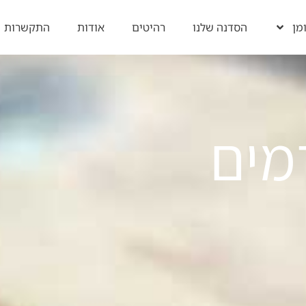
מן​
הסדנה שלנו
רהיטים
אודות
התקשרות
מים