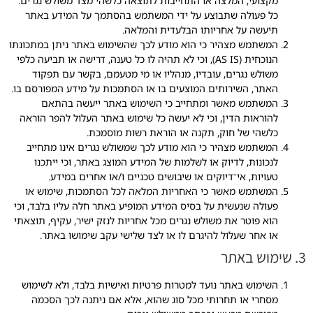
מקצועי, המלצה או התחייבות לתוצאה כלשהי מצד משולש נגרים.
כל פעולה שתבוצע על ידי המשתמש בהסתמך על המידע באתר
תיעשה על אחריותו הבלעדית והמלאה.
המשתמש מצהיר כי הוא מודע לכך שהשימוש באתר ניתן במתכונתו
הנוכחית (AS IS), וכי לא תהיה לו כל טענה, דרישה או תביעה כלפי
משולש נגרים, עובדיו, מנהליו או מי מטעמם, בקשר עם תפקוד
האתר, השירותים המוצעים בו או הסתמכות על מידע המפורסם בו.
המשתמש מאשר ומתחייב כי השימוש באתר ייעשה בהתאם
להוראות הדין, וכי לא יעשה כל שימוש באתר העלול להפר הוראה
כלשהי של חוק, תקנה או הוראת רשות מוסמכת.
המשתמש מצהיר כי הוא מודע לכך שמשולש נגרים אינו מתחייב
לנכונות, לדיוק או לשלמות של המידע המוצג באתר, וכי ייתכנו
טעויות, אי־דיוקים או שיבושים טכניים ו/או אחרים במידע.
המשתמש מאשר כי האחריות המלאה לכל הסתמכות, שימוש או
פעולה שנעשית על בסיס המידע המופיע באתר חלה עליו בלבד, וכי
הוא פוטר את משולש נגרים מכל אחריות לנזק ישיר, עקיף, תוצאתי
או אחר שעלול להיגרם לו או לצד שלישי עקב שימושו באתר.
3. שימוש באתר
השימוש באתר נועד למטרות פרטיות ואישיות בלבד, ולא לשימוש
מסחרי או תחרותי מכל סוג שהוא, אלא אם ניתנה לכך הסכמה