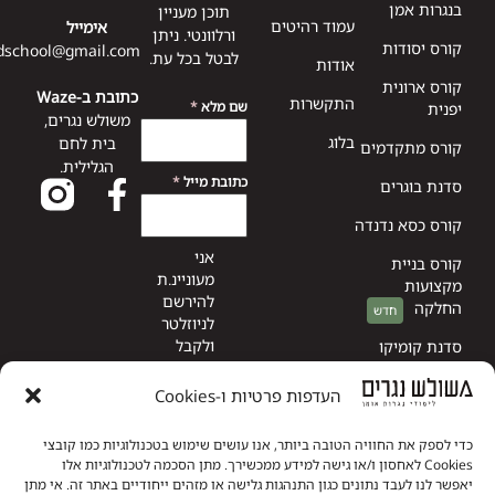
בנגרות אמן
תוכן מעניין
עמוד רהיטים
אימייל
ורלוונטי. ניתן
קורס יסודות
dschool@gmail.com
לבטל בכל עת.
אודות
קורס ארונית
כתובת ב-Waze
התקשרות
שם מלא
*
יפנית
משולש נגרים,
בלוג
בית לחם
קורס מתקדמים
הגלילית.
כתובת מייל
*
סדנת בוגרים
קורס כסא נדנדה
אני
קורס בניית
מעוניינ.ת
מקצועות
להירשם
החלקה
לניוזלטר
ולקבל
סדנת קומיקו
מהאתר
עידכונים
העדפות פרטיות ו-Cookies
מעת לעת
בהתאם
כדי לספק את החוויה הטובה ביותר, אנו עושים שימוש בטכנולוגיות כמו קובצי
ל
תקנון
Cookies לאחסון ו/או גישה למידע ממכשירך. מתן הסכמה לטכנולוגיות אלו
הדיוור
יאפשר לנו לעבד נתונים כגון התנהגות גלישה או מזהים ייחודיים באתר זה. אי מתן