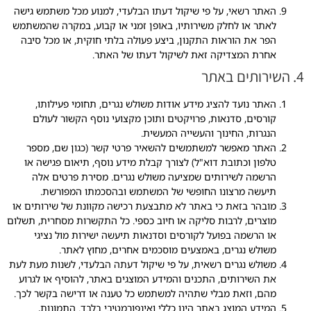
האתר רשאי, על פי שיקול דעתו הבלעדי, למנוע מכל משתמש גישה
לאתר או לחלק משירותיו, באופן זמני או קבוע, במקרה שהמשתמש
הפר את הוראות התקנון, ביצע פעולה בלתי חוקית, או מכל סיבה
אחרת המצדיקה זאת לשיקול דעתו של האתר.
4. השירותים באתר
האתר נועד להציג מידע אודות משולש נגרים, תחומי פעילותו,
קורסים, סדנאות, פרויקטים ותוכן מקצועי נוסף הקשור לעולם
הנגרות, החינוך והעשייה המעשית.
האתר מאפשר למשתמשים להשאיר פרטי קשר (כגון שם, מספר
טלפון וכתובת דוא"ל) לצורך קבלת מידע נוסף, תיאום פגישה או
הרשמה לשירותים שמציעה משולש נגרים. מסירת פרטים אלה
תיעשה מרצונו החופשי של המשתמש ובהסכמתו המפורשת.
מובהר בזאת כי באתר לא מתבצעת רכישה מקוונת של שירותים או
מוצרים, לרבות סליקה או חיוב כספי. כל התקשרות מסחרית, תשלום
או הרשמה בפועל לקורסים וסדנאות תיעשה ישירות מול נציגי
משולש נגרים, באמצעים מוסכמים אחרים, מחוץ לאתר.
משולש נגרים רשאית, על פי שיקול דעתה הבלעדי, לשנות מעת לעת
את השירותים, התכנים והמידע המוצגים באתר, להוסיף או לגרוע
מהם, וזאת מבלי שתהיה למשתמש כל טענה או דרישה בקשר לכך.
המידע המוצג באתר הינו כללי ואינפורמטיבי בלבד. התמונות,