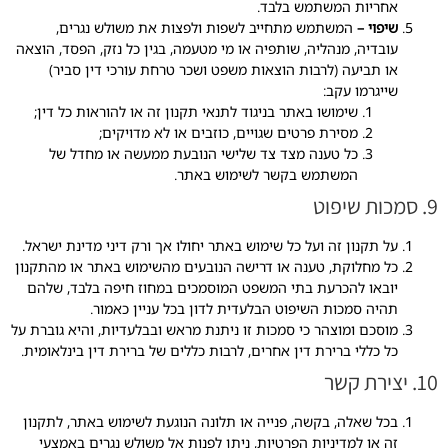
אחריות המשתמש בלבד.
שיפוי –
המשתמש מתחייב לשפות ולפצות את משולש נגרים,
עובדיה, מנהליה, שותפיה או מי מטעמה, בגין כל נזק, הפסד, הוצאה
או תביעה (לרבות הוצאות משפט ושכר טרחת עורכי דין סביר)
שייגרמו עקב:
שימושו באתר בניגוד לתנאי תקנון זה או להוראות כל דין;
מסירת פרטים שגויים, כוזבים או לא מדויקים;
כל טענה מצד צד שלישי הנובעת ממעשה או מחדל של
המשתמש בקשר לשימוש באתר.
9. סמכות שיפוט
על תקנון זה ועל כל שימוש באתר יחולו אך ורק דיני מדינת ישראל.
כל מחלוקת, טענה או דרישה הנובעים מהשימוש באתר או מהתקנון
יובאו להכרעת בתי המשפט המוסמכים במחוז חיפה בלבד, שלהם
תהיה סמכות השיפוט הבלעדית לדון בכל עניין כאמור.
מוסכם ומוצהר כי סמכות זו ניתנת מראש ובבלעדיות, והיא גוברת על
כל כללי ברירת דין אחרים, לרבות כללים של ברירת דין בינלאומית.
10. יצירת קשר
בכל שאלה, בקשה, פנייה או תלונה הנוגעת לשימוש באתר, לתקנון
זה או למדיניות הפרטיות, ניתן לפנות אל משולש נגרים באמצעי