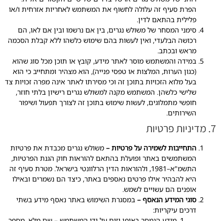
הפרת סעיף זה עלולה לחשוף את המשתמש לאחריות אזרחית ו/או
פלילית בהתאם לדין.
סימני המסחר של משולש נגרים, בין אם נרשמו ובין אם לאו, הם
רכושה הבלעדי, ואין לעשות בהם שימוש כלשהו ללא קבלת הסכמה
מראש ובכתב.
במידה והמשתמש מוסר לאתר מידע, קובץ או תוכן מכל סוג שהוא
(כגון הערות, המלצות או טפסי פנייה), הוא מצהיר ומתחייב כי הוא
בעל מלוא הזכויות בתוכן זה וכי מסירתו לאתר אינה מפרה זכויות צד
שלישי כלשהן. המשתמש מקנה למשולש נגרים רישיון בלתי חוזר,
חופשי מתמלוגים, לעשות שימוש בתוכן זה לצורך תפעול ושיפור
השירותים.
7. מדיניות פרטיות
התחייבות לשמירה על פרטיות –
משולש נגרים מכבדת את פרטיות
המשתמשים באתר ופועלת בהתאם להוראות חוק הגנת הפרטיות,
התשמ"א–1981, ולהוראות הדין הרלוונטי בישראל. מטרת סעיף זה
היא להבהיר אילו פרטים נאספים באתר, כיצד הם נשמרים ובאילו
אופנים הם עשויים לשמש.
סוגי המידע הנאסף –
במסגרת השימוש באתר נאסף מידע בשתי
דרכים עיקריות:
מידע הנמסר באופן יזום על ידי המשתמש – שם מלא, מספר