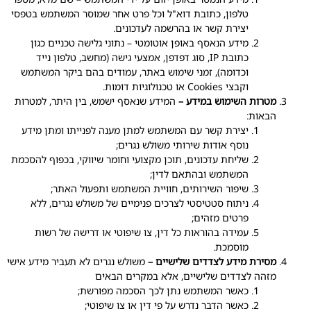
טלפון, כתובת דוא"ל וכל פרט אחר שמוסר המשתמש בטפסי
יצירת קשר או בהרשמה לעדכונים.
מידע הנאסף באופן אוטומטי – נתוני גלישה טכניים כגון
כתובת IP, סוג דפדפן, אמצעי גישה (מחשב, טלפון נייד
וכדומה), זמני שימוש באתר, עמודים בהם ביקר המשתמש
וקבצי Cookies או טכנולוגיות דומות.
מטרות השימוש במידע –
המידע שנאסף ישמש, בין היתר, למטרות
הבאות:
יצירת קשר עם המשתמש למתן מענה לפנייתו ומתן מידע
נוסף אודות שירותי משולש נגרים;
שליחת עדכונים, תוכן מקצועי וחומר שיווקי, בכפוף להסכמת
המשתמש ובהתאם לדין;
שיפור השירותים, חוויית המשתמש ותפעול האתר;
ניתוח סטטיסטי לצרכים פנימיים של משולש נגרים, ללא
פרטים מזהים;
עמידה בהוראות כל דין, צו שיפוטי או דרישה של רשות
מוסמכת.
מסירת מידע לצדדים שלישיים –
משולש נגרים לא תעביר מידע אישי
מזהה לצדדים שלישיים, אלא במקרים הבאים
כאשר המשתמש נתן לכך הסכמה מפורשת;
כאשר הדבר נדרש על פי דין או צו שיפוטי;