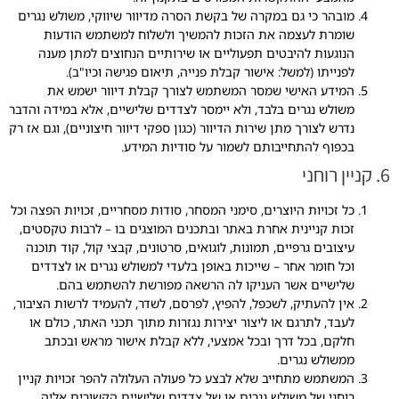
מובהר כי גם במקרה של בקשת הסרה מדיוור שיווקי, משולש נגרים
שומרת לעצמה את הזכות להמשיך ולשלוח למשתמש הודעות
הנוגעות להיבטים תפעוליים או שירותיים הנחוצים למתן מענה
לפנייתו (למשל: אישור קבלת פנייה, תיאום פגישה וכיו"ב).
המידע האישי שמסר המשתמש לצורך קבלת דיוור ישמש את
משולש נגרים בלבד, ולא יימסר לצדדים שלישיים, אלא במידה והדבר
נדרש לצורך מתן שירות הדיוור (כגון ספקי דיוור חיצוניים), וגם אז רק
בכפוף להתחייבותם לשמור על סודיות המידע.
6. קניין רוחני
כל זכויות היוצרים, סימני המסחר, סודות מסחריים, זכויות הפצה וכל
זכות קניינית אחרת באתר ובתכנים המוצגים בו – לרבות טקסטים,
עיצובים גרפיים, תמונות, לוגואים, סרטונים, קבצי קול, קוד תוכנה
וכל חומר אחר – שייכות באופן בלעדי למשולש נגרים או לצדדים
שלישיים אשר העניקו לה הרשאה מפורשת להשתמש בהם.
אין להעתיק, לשכפל, להפיץ, לפרסם, לשדר, להעמיד לרשות הציבור,
לעבד, לתרגם או ליצור יצירות נגזרות מתוך תכני האתר, כולם או
חלקם, בכל דרך ובכל אמצעי, ללא קבלת אישור מראש ובכתב
ממשולש נגרים.
המשתמש מתחייב שלא לבצע כל פעולה העלולה להפר זכויות קניין
רוחני של משולש נגרים או של צדדים שלישיים הקשורים אליה.