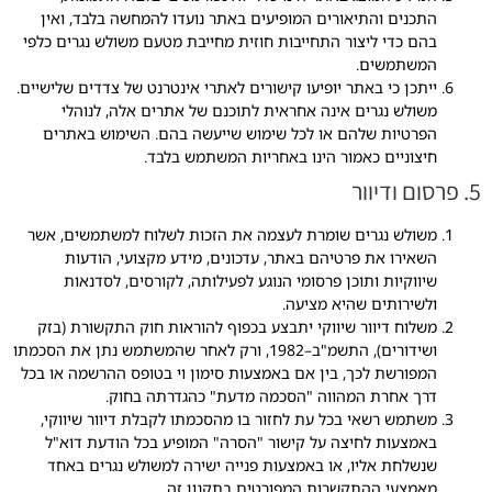
התכנים והתיאורים המופיעים באתר נועדו להמחשה בלבד, ואין
בהם כדי ליצור התחייבות חוזית מחייבת מטעם משולש נגרים כלפי
המשתמשים.
ייתכן כי באתר יופיעו קישורים לאתרי אינטרנט של צדדים שלישיים.
משולש נגרים אינה אחראית לתוכנם של אתרים אלה, לנוהלי
הפרטיות שלהם או לכל שימוש שייעשה בהם. השימוש באתרים
חיצוניים כאמור הינו באחריות המשתמש בלבד.
5. פרסום ודיוור
משולש נגרים שומרת לעצמה את הזכות לשלוח למשתמשים, אשר
השאירו את פרטיהם באתר, עדכונים, מידע מקצועי, הודעות
שיווקיות ותוכן פרסומי הנוגע לפעילותה, לקורסים, לסדנאות
ולשירותים שהיא מציעה.
משלוח דיוור שיווקי יתבצע בכפוף להוראות חוק התקשורת (בזק
ושידורים), התשמ"ב–1982, ורק לאחר שהמשתמש נתן את הסכמתו
המפורשת לכך, בין אם באמצעות סימון וי בטופס ההרשמה או בכל
דרך אחרת המהווה "הסכמה מדעת" כהגדרתה בחוק.
משתמש רשאי בכל עת לחזור בו מהסכמתו לקבלת דיוור שיווקי,
באמצעות לחיצה על קישור "הסרה" המופיע בכל הודעת דוא"ל
שנשלחת אליו, או באמצעות פנייה ישירה למשולש נגרים באחד
מאמצעי ההתקשרות המפורטים בתקנון זה.