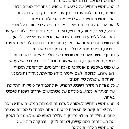
מפורשת מראש ובכתב ממשולש נגרים.
המשתמש מתחייב שלא לעשות שימוש באתר לכל מטרה בלתי
חוקית, בניגוד להוראות כל דין או בניגוד לתקנון זה. בכלל זה,
המשתמש מתחייב שלא לבצע את הפעולות הבאות:
העלאה, הפצה, פרסום, שידור או מתן גישה לכל תוכן בעל אופי
פוגעני, שקרי, מטעה, משמיץ, מאיים, גזעני, פורנוגרפי, בלתי חוקי או
כזה העלול לפגוע ברגשות הציבור או בזכויות צד שלישי כלשהו;
שימוש בתכני האתר או במידע המפורסם בו בניגוד להוראות זכויות
יוצרים, סימני מסחר או כל זכות קניין רוחני אחרת;
ניסיון להשיג גישה בלתי מורשית לכל חלק מהאתר, לשרתיו או
למידע המאוחסן בו, בין באמצעים טכנולוגיים ובין בכל אמצעי אחר;
שימוש באמצעים אוטומטיים (כגון רובוטים, "סורקים", תוכנות
Crawlers וכדומה) לשם איסוף מידע מהאתר, אחזור נתונים או
העתקה שיטתית של תכנים;
כל פעולה העלולה לשבש, להפריע או להכביד על פעילותו התקינה
של האתר או לפגוע ביכולתם של משתמשים אחרים לעשות שימוש
באתר.
המשתמש מתחייב לשמור על עדכניות ואמינות הפרטים שהוא מוסר
בעת יצירת קשר או השארת פרטים באתר. מובהר כי מסירת פרטים
כוזבים, חלקיים או לא מדויקים עלולה למנוע ממשולש נגרים לספק
את השירותים המבוקשים, ולגרום לנזק – ובמקרה כזה יישא
המשתמש באחריות מלאה.