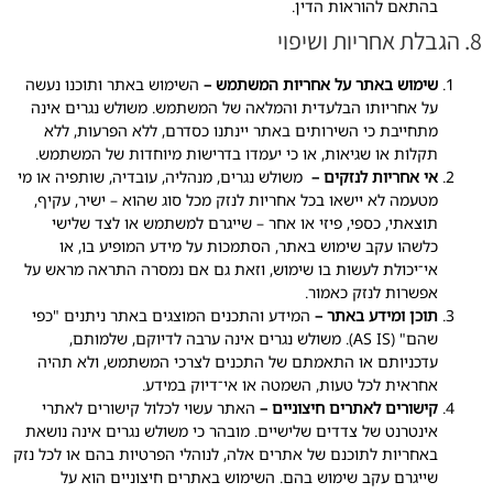
בהתאם להוראות הדין.
8. הגבלת אחריות ושיפוי
שימוש באתר על אחריות המשתמש –
השימוש באתר ותוכנו נעשה
על אחריותו הבלעדית והמלאה של המשתמש. משולש נגרים אינה
מתחייבת כי השירותים באתר יינתנו כסדרם, ללא הפרעות, ללא
תקלות או שגיאות, או כי יעמדו בדרישות מיוחדות של המשתמש.
אי אחריות לנזקים –
משולש נגרים, מנהליה, עובדיה, שותפיה או מי
מטעמה לא יישאו בכל אחריות לנזק מכל סוג שהוא – ישיר, עקיף,
תוצאתי, כספי, פיזי או אחר – שייגרם למשתמש או לצד שלישי
כלשהו עקב שימוש באתר, הסתמכות על מידע המופיע בו, או
אי־יכולת לעשות בו שימוש, וזאת גם אם נמסרה התראה מראש על
אפשרות לנזק כאמור.
תוכן ומידע באתר –
המידע והתכנים המוצגים באתר ניתנים "כפי
שהם" (AS IS). משולש נגרים אינה ערבה לדיוקם, שלמותם,
עדכניותם או התאמתם של התכנים לצרכי המשתמש, ולא תהיה
אחראית לכל טעות, השמטה או אי־דיוק במידע.
קישורים לאתרים חיצוניים –
האתר עשוי לכלול קישורים לאתרי
אינטרנט של צדדים שלישיים. מובהר כי משולש נגרים אינה נושאת
באחריות לתוכנם של אתרים אלה, לנוהלי הפרטיות בהם או לכל נזק
שייגרם עקב שימוש בהם. השימוש באתרים חיצוניים הוא על