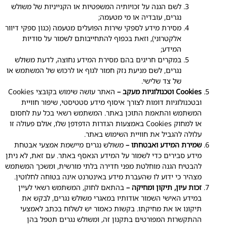
לשם הגנה על זכויותיה המשפטיות או הקנייניות של משולש
נגרים, עובדיה או מי מטעמה;
מסירת מידע לספקי שירות הפועלים מטעמה (כגון ספקי דיוור
אלקטרוני), וזאת בכפוף להתחייבותם לשמור על סודיות
המידע;
במקרים חריגים בהם מסירת המידע נחוצה, לדעת משולש
נגרים, לשם מניעת נזק חמור לגוף או לרכוש של המשתמש או
של צד שלישי.
Cookies וטכנולוגיות מעקב –
האתר עושה שימוש בקובצי Cookies
ובטכנולוגיות דומות לצורך איסוף מידע סטטיסטי, שיפור חוויית
המשתמש והתאמת התוכן באתר. המשתמש רשאי בכל עת לחסום
או למחוק Cookies באמצעות הגדרות הדפדפן שלו, אולם פעולה זו
עלולה להגביל את חוויית השימוש באתר.
שמירת המידע ואבטחתו –
משולש נגרים מיישמת אמצעי אבטחת
מידע סבירים כדי לשמור על המידע הנאסף באתר. עם זאת, לא ניתן
להבטיח הגנה מוחלטת מפני חדירה בלתי מורשית, ומשכך המשתמש
מצהיר כי ידוע לו שהעברת מידע באינטרנט אינה בטוחה לחלוטין.
זכות עיון, תיקון ומחיקה –
בהתאם לחוק, המשתמש רשאי לעיין
במידע האישי השמור אודותיו במאגרי משולש נגרים, לבקש את
תיקונו או את מחיקתו. בקשות כאמור יש לשלוח בכתב לאמצעי
ההתקשרות המפורטים בתקנון זה, ומשולש נגרים תטפל בהן